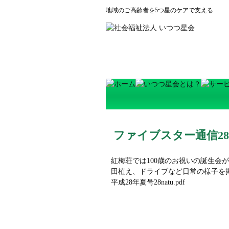
地域のご高齢者を5つ星のケアで支える
ファイブスター通信2
紅梅荘では100歳のお祝いの誕生会
田植え、ドライブなど日常の様子を
平成28年夏号
28natu.pdf