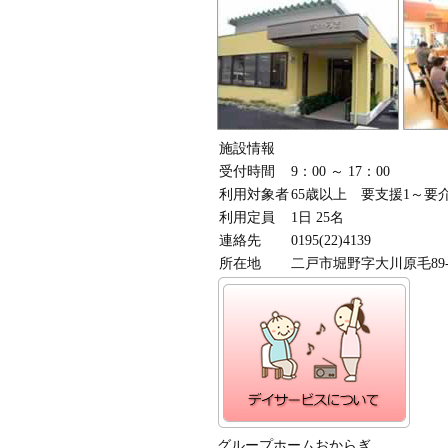
施設情報
受付時間
9：00 ～ 17：00
利用対象者
65歳以上 要支援1～要
利用定員
1日 25名
連絡先
0195(22)4139
所在地
二戸市堀野字大川原毛89-
グループホームおからぎ