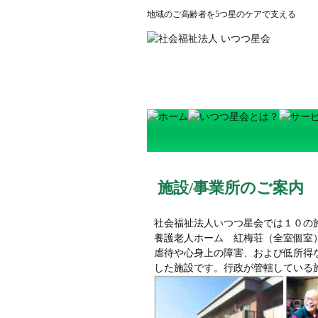
地域のご高齢者を5つ星のケアで支える
施設/事業所のご案内
社会福祉法人いつつ星会では１０の
養護老人ホーム 紅梅荘（全室個室
虐待や心身上の障害、および低所得
した施設です。行政が管轄している